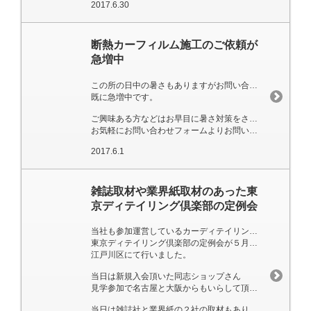
2017.6.30
断熱カーフィルム施工のご依頼が
急増中
この所の日中の暑さもありますがお問い合わせご依頼が
既に急増中です。
ご興味ある方などはお早目に暑さ対策をされては？
お気軽にお問い合わせフォームよりお問い合わせ下さい。
2017.6.1
雑誌取材や業界紙取材のあった東
京ディテイリング倶楽部の定例会
当社も参加運営しているカーディテイリングのプロ集団
東京ディテイリング倶楽部の定例会が５月９日
江戸川区にて行いました。
当日は新規入会頂いた同志ショップさん
見学参加で名古屋と大阪からもいらして頂きました
当日は雑誌社と業界紙の２社の取材もあり