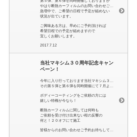
第５弾、第６弾を同時開催しておりますが
やはり断熱カーフィルムのお問い合わせご依頼が
急増中で、ご希望の日程で予定が組めない
状況が出ています。
ご興味ある方は、早めにご予約頂ければ
希望日程での予定が組めますので
宜しくお願いします。
2017.7.12
当社マキシム３０周年記念キャン
ペーン！
今年に入り行っております当社マキシム３０周年記念キャンペーン
その第５弾と第６弾を同時開催にて７月より行います。
ボディーコーティングをご依頼の方には
嬉しい特権が今なら！
断熱カーフィルムに関しては何時も
ご依頼を受け付け出来ない程の反響の
何と！２０オフにて施工
皆様からのお問い合わせご予約お待ちしております。